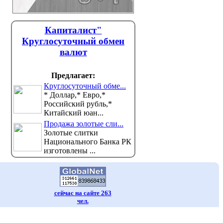
Капиталист"
Круглосуточный обмен
валют
Предлагает:
Круглосуточный обме...
* Доллар,* Евро,*
Российский рубль,*
Китайский юан...
Продажа золотые сли...
Золотые слитки
Национального Банка РК
изготовлены ...
сейчас на сайте 263
чел.