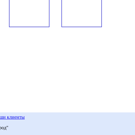
ши клиенты
род"