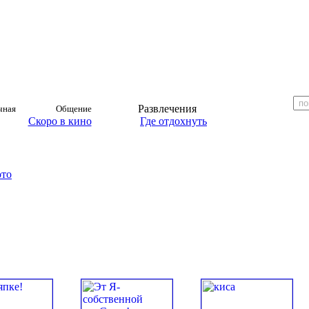
Развлечения
чная
Общение
Скоро в кино
Где отдохнуть
ото