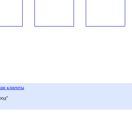
ши клиенты
род"