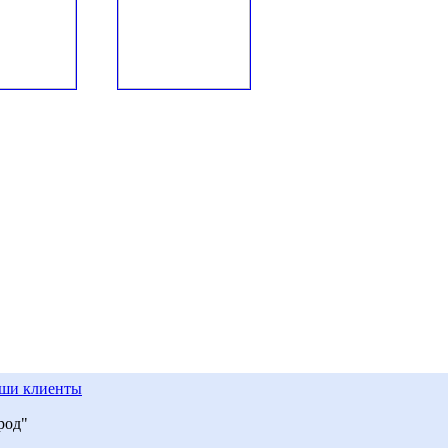
ши клиенты
род"