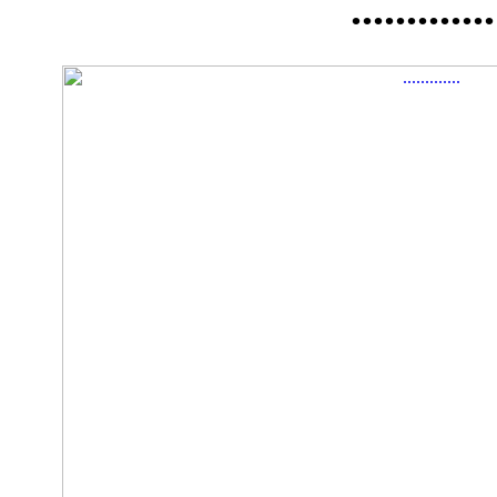
.............