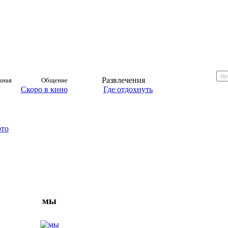
Развлечения
чная
Общение
Скоро в кино
Где отдохнуть
ото
мы