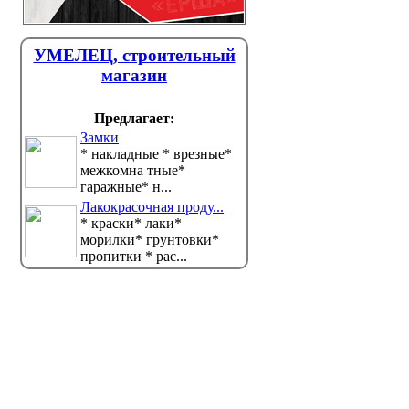
УМЕЛЕЦ, строительный
магазин
Предлагает:
Замки
* накладные * врезные*
межкомна тные*
гаражные* н...
Лакокрасочная проду...
* краски* лаки*
морилки* грунтовки*
пропитки * рас...