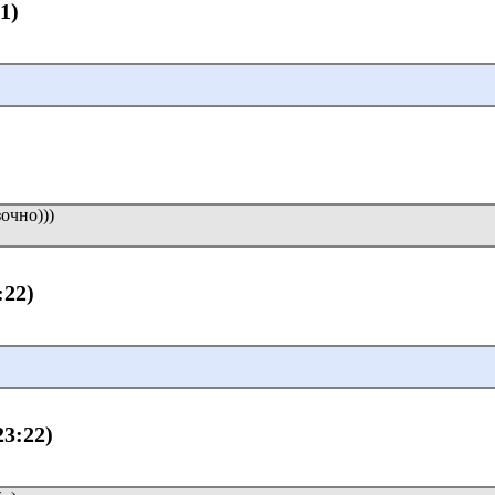
41)
очно)))
:22)
23:22)