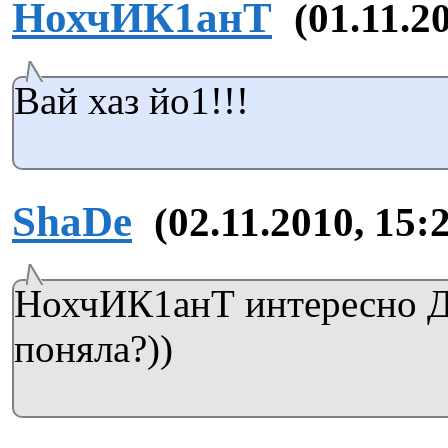
НохчИК1анТ
(01.11.2
Вай хаз йо1!!!
ShaDe
(02.11.2010, 15:
НохчИК1анТ интересно 
поняла?))