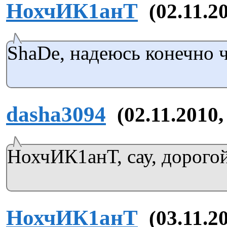
НохчИК1анТ
(02.11.2
ShaDe, надеюсь конечно ч
dasha3094
(02.11.2010,
НохчИК1анТ, сау, дорого
НохчИК1анТ
(03.11.2