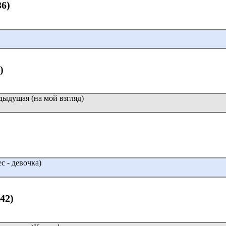
36)
)
дыдущая (на мой взгляд)
с - девочка)
:42)