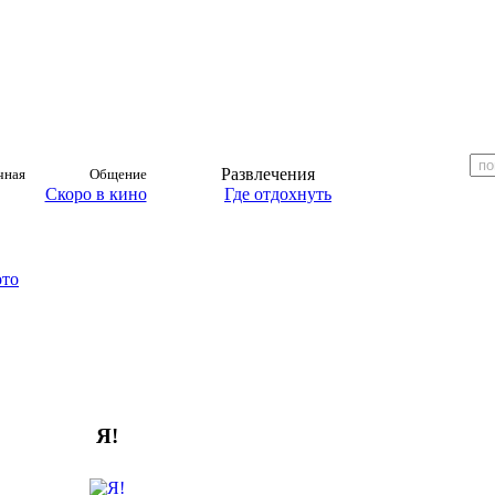
Развлечения
чная
Общение
Скоро в кино
Где отдохнуть
ото
Я!