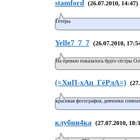
stamford
(26.07.2010, 14:47)
Гетеры
Yelle7_7_7
(26.07.2010, 17:5
На превью показалось будто сёстры Ол
(=ХиП-хАп_ГёРлА=)
(27
красивая фотография, девчонки симпат
клубни4ка
(27.07.2010, 18: