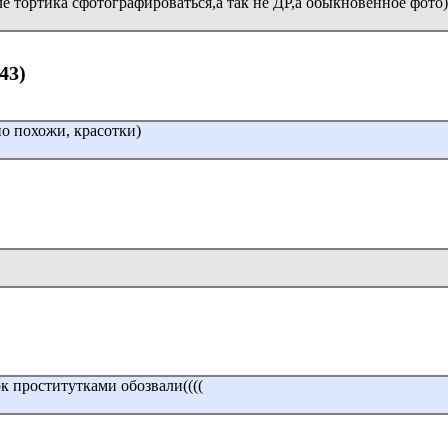
ле тортика сфотографироваться,а так не ДР,а обыкновенное фото)
:43)
о похожи, красотки)
ок проститутками обозвали((((