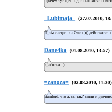
причём тут ДР? надо было хотя бы воз
_Lubimaja_
(27.07.2010, 18
Прям систрички Олсен))) действительн
Dane4ka
(01.08.2010, 13:57)
красотки =)
=zanoza=
(02.08.2010, 11:30)
stamford, что ж вы так? взяли и девчон