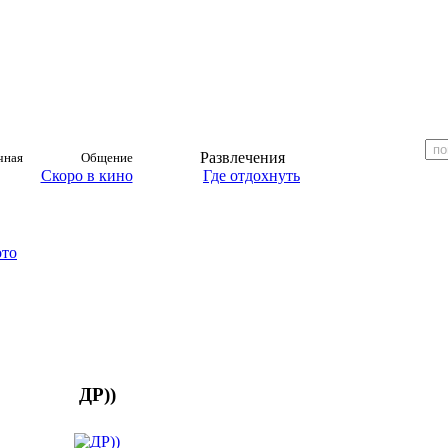
Развлечения
чная
Общение
Скоро в кино
Где отдохнуть
ото
ДР))