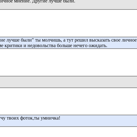
личное мнение. Другие лучше были.
гие лучше были" ты молчишь, а тут решил высказать свое личное
оме критики и недовольства больше нечего ожидать.
учу твоих фоток,ты умничка!