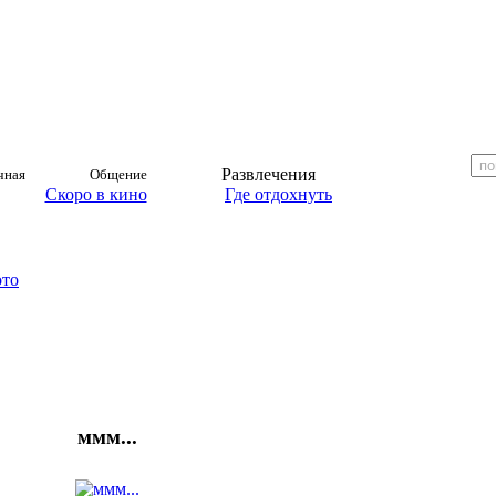
Развлечения
чная
Общение
Скоро в кино
Где отдохнуть
ото
ммм...