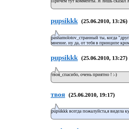
Причем тут комменты. Я лишь сказал 
pupsikkk
(25.06.2010, 13:26)
pashamolotov_странный ты, когда "дру
мнение. ну да, от тебя в принципе кр
pupsikkk
(25.06.2010, 13:27)
твоя_спасибо, очень приятно ! :-)
твоя
(25.06.2010, 19:17)
pupsikkk всегда пожалуйста,я видела к