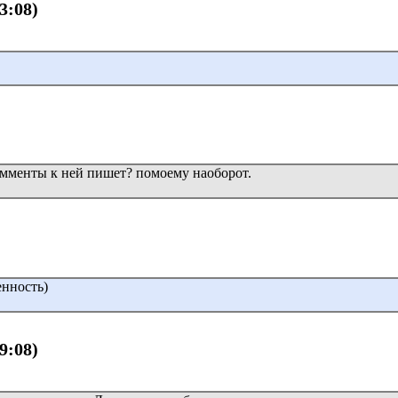
23:08)
омменты к ней пишет? помоему наоборот.
енность)
19:08)