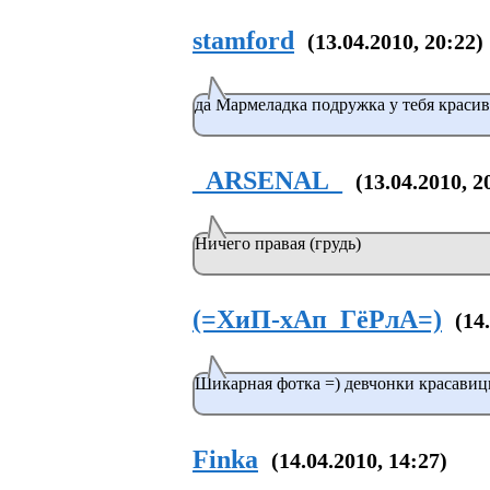
stamford
(13.04.2010, 20:22)
да Мармеладка подружка у тебя красив
_ARSENAL_
(13.04.2010, 2
Ничего правая (грудь)
(=ХиП-хАп_ГёРлА=)
(14
Шикарная фотка =) девчонки красавиц
Finka
(14.04.2010, 14:27)