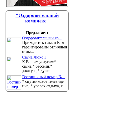
"Оздоровительный
комплекс"
Предлагает:
Оздоровительный ко...
Приходите к нам, и Вам
гарантированы отличный
отды...
Сауна Люкс 1
К Вашим услугам:*
сауна,* бассейн,*
джакузи,* душе...
Гостиничный номер №...
* спутниковое телевиде
ние, * уголок отдыха, к...