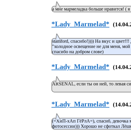
а мне мармеладка больше нравится! ( я
*Lady_Marmelad*
(14.04.
stamford, спасибо!)))) На вкус и цвет!!
"холодное освещение не для меня, мой
спасибо на добром слове)
*Lady_Marmelad*
(14.04.
ARSENAL, если ты он ней, то левая си
*Lady_Marmelad*
(14.04.
(=ХиП-хАп ГёРлА=), спасиб, девочка м
фотосессии))) Хорошо не сфоткал Лёшк