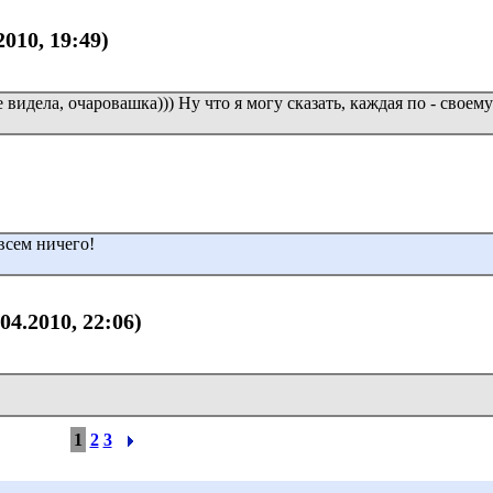
2010, 19:49)
е видела, очаровашка))) Ну что я могу сказать, каждая по - своему
всем ничего!
.04.2010, 22:06)
1
2
3