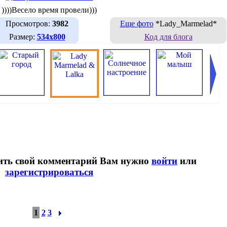
))))Весело время провели)))
Просмотров:
3982
Еще фото
*Lady_Marmelad*
Размер:
534х800
Код для блога
вить свой комментарий Вам нужно
войти
или
зарегистрироваться
1
2
3