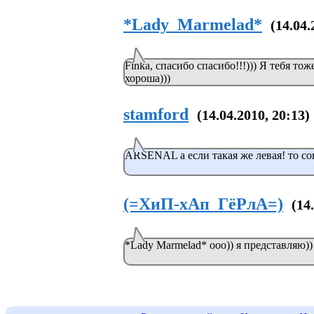
*Lady_Marmelad*
(14.04.
Finka, спасибо спасибо!!!))) Я тебя тож
хороша)))
stamford
(14.04.2010, 20:13)
ARSENAL а если такая же левая! то со
(=ХиП-хАп_ГёРлА=)
(14
*Lady Marmelad* ооо)) я представляю))