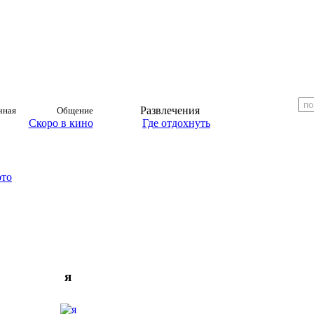
Развлечения
чная
Общение
Скоро в кино
Где отдохнуть
ото
я