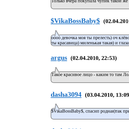
Только вчера покупала чупик такой же 
$VikaBossBaby$
(02.04.201
оооо девочка моя ты прелесть) оч клёво
ты красавица) миленькая такая) и глаза...
argus
(02.04.2010, 22:53)
Такое красивое лицо - каким то там Л
dasha3094
(03.04.2010, 13:09
$VikaBossBaby$, спасип родная)так пр