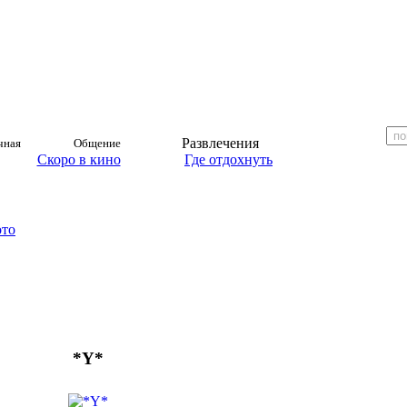
Развлечения
чная
Общение
Скоро в кино
Где отдохнуть
ото
*Y*