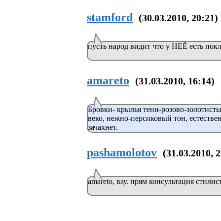
stamford
(30.03.2010, 20:21)
пусть народ видит что у НЕЁ есть пок
amareto
(31.03.2010, 16:14)
Бровки- крылья тени-розово-золотисты
веко, нeжно-персиковый тон, естестве
зачахнет.
pashamolotov
(31.03.2010, 
amareto, вау. прям консультация стилис