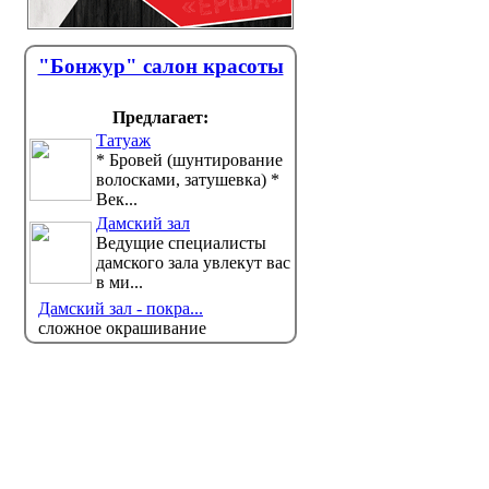
"Бонжур" салон красоты
Предлагает:
Татуаж
* Бровей (шунтирование
волосками, затушевка) *
Век...
Дамский зал
Ведущие специалисты
дамского зала увлекут вас
в ми...
Дамский зал - покра...
сложное окрашивание