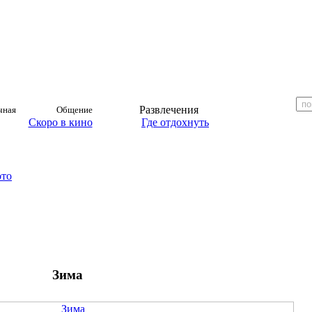
Развлечения
чная
Общение
Скоро в кино
Где отдохнуть
ото
Зима