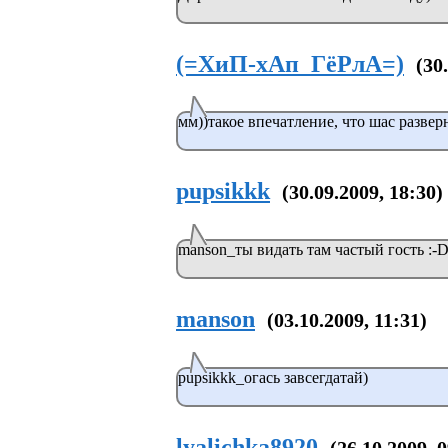
(=ХиП-хАп_ГёРлА=)
(30
мм))такое впечатление, что шас разверн
pupsikkk
(30.09.2009, 18:30)
manson_ты видать там частый гость :-
manson
(03.10.2009, 11:31)
pupsikkk_огась завсегдатай)
lyalichka8920