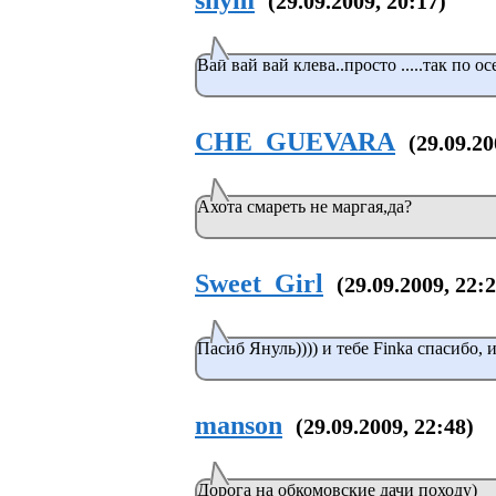
shym
(29.09.2009, 20:17)
Вай вай вай клева..просто .....так по осе
CHE_GUEVARA
(29.09.20
Ахота смареть не маргая,да?
Sweet_Girl
(29.09.2009, 22:
Пасиб Януль)))) и тебе Finka спасибо, 
manson
(29.09.2009, 22:48)
Дорога на обкомовские дачи походу)