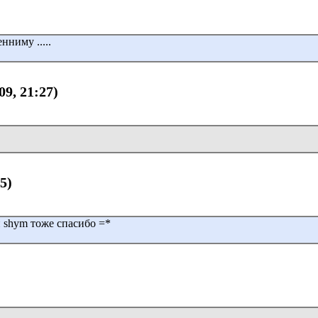
нниму .....
09, 21:27)
25)
и shym тоже спасибо =*