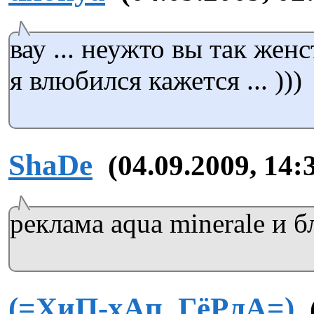
вау ... неужто вы так жен
я влюбился кажется ... )))
ShaDe
(04.09.2009, 14:
реклама aqua minerale и б
(=ХиП-хАп_ГёРлА=)