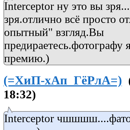
Interceptor ну это вы зря...
зря.отлично всё просто о
опытный" взгляд.Вы
предираетесь.фотографу я
премию.)
(=ХиП-хАп_ГёРлА=)
18:32)
Interceptor чшшшш....фат