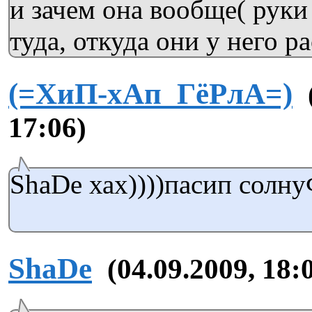
и зачем она вообще( руки
туда, откуда они у него ра
(=ХиП-хАп_ГёРлА=)
17:06)
ShaDe хах))))пасип солну
ShaDe
(04.09.2009, 18: