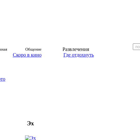
Развлечения
чная
Общение
Скоро в кино
Где отдохнуть
ото
Эх