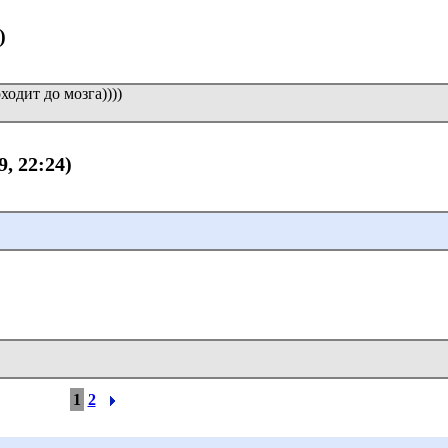
)
одит до мозга))))
9, 22:24)
1
2