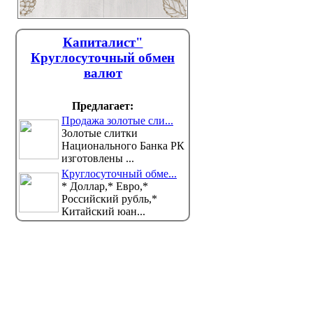
Капиталист"
Круглосуточный обмен
валют
Предлагает:
Продажа золотые сли...
Золотые слитки
Национального Банка РК
изготовлены ...
Круглосуточный обме...
* Доллар,* Евро,*
Российский рубль,*
Китайский юан...