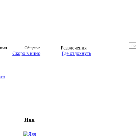
Развлечения
чная
Общение
Скоро в кино
Где отдохнуть
ото
Яяя