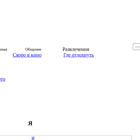
Развлечения
чная
Общение
Скоро в кино
Где отдохнуть
ото
Я