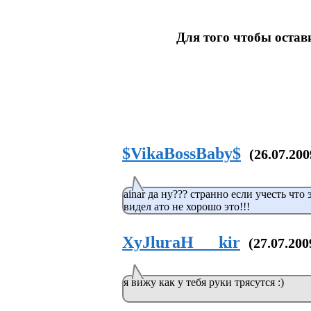
Для того чтобы оста
$VikaBossBaby$
(26.07.200
ainar да ну??? странно если учесть что 
видел ато не хорошо это!!!
XyJluraH___kir
(27.07.200
я вижу как у тебя руки трясутся :)