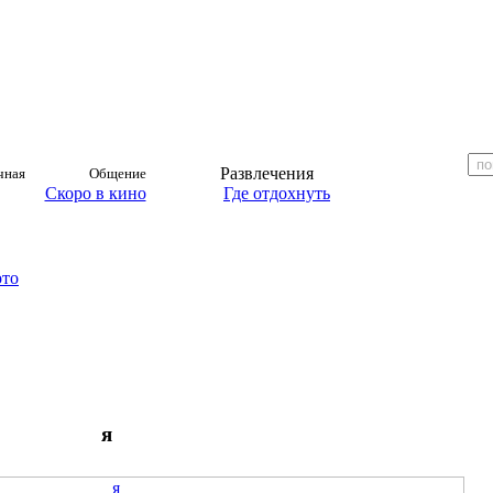
Развлечения
чная
Общение
Скоро в кино
Где отдохнуть
ото
я