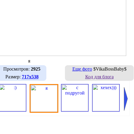
я
Просмотров:
2925
Еще фото
$VikaBossBaby$
Размер:
717х538
Код для блога