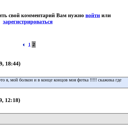
вить свой комментарий Вам нужно
войти
или
зарегистрироваться
1
2
9, 18:44)
это я, мой болкон и в конце концов моя фотка !!!!! скажика где
9, 12:18)