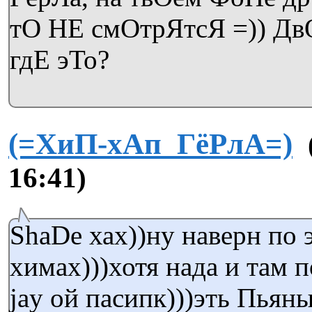
тО НЕ смОтрЯтсЯ =)) Д
гдЕ эТо?
(=ХиП-хАп_ГёРлА=)
16:41)
ShaDe хах))ну наверн по 
химах)))хотя нада и там п
jay ой пасипк)))эть Пьян