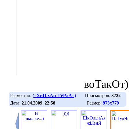
воТакОт)
Разместил:
(=ХиП-хАп_ГёРлА=)
Просмотров:
3722
Дата:
21.04.2009, 22:58
Размер:
973х779