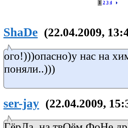
1
2
3
4
ShaDe
(22.04.2009, 13:
ого!)))опасно)у нас на хи
поняли..)))
ser-jay
(22.04.2009, 15:
ГёрЛа, на твОём ФоНе др