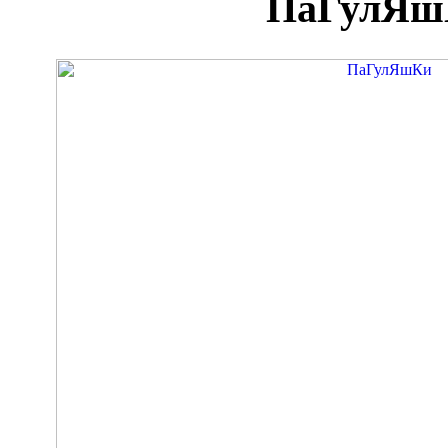
ПаГулЯш