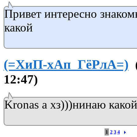
Привет интересно знаком
какой
(=ХиП-хАп_ГёРлА=)
12:47)
Kronas а хз)))нинаю какой
1
2
3
4