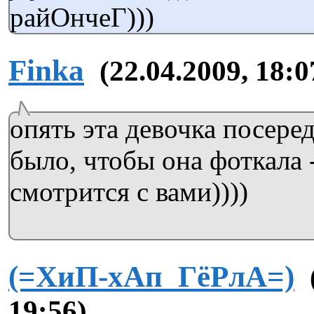
райОнчеГ)))
Finka
(22.04.2009, 18:0
опять эта девочка посеред
было, чтобы она фоткала -
смотрится с вами))))
(=ХиП-хАп_ГёРлА=)
19:56)