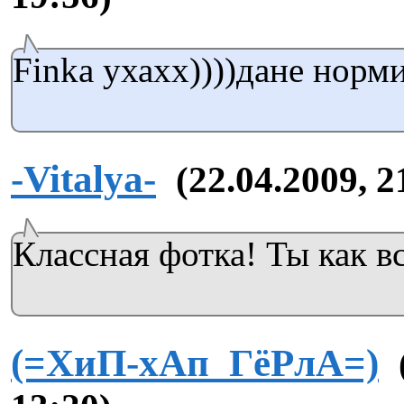
Finka ухахх))))дане норми
-Vitalya-
(22.04.2009, 2
Классная фотка! Ты как вс
(=ХиП-хАп_ГёРлА=)