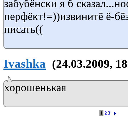
забубёнски я б сказал...н
перфёкт!=))извинитё ё-бё
писать((
Ivashka
(24.03.2009, 18
хорошенькая
1
2
3