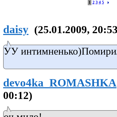
1
2
3
4
5
daisy
(25.01.2009, 20:53
УУ интимненько)Помири
devo4ka_ROMASHKA
00:12)
оч мило!