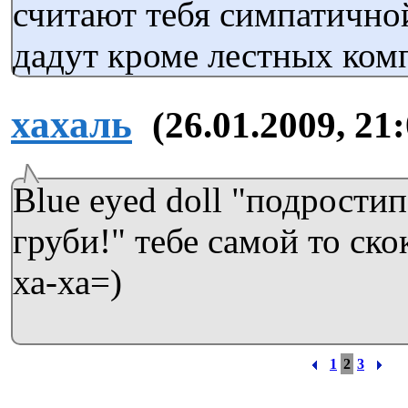
считают тебя симпатичной
дадут кроме лестных ком
хахаль
(26.01.2009, 21
Blue eyed doll "подрости
груби!" тебе самой то ско
ха-ха=)
1
2
3