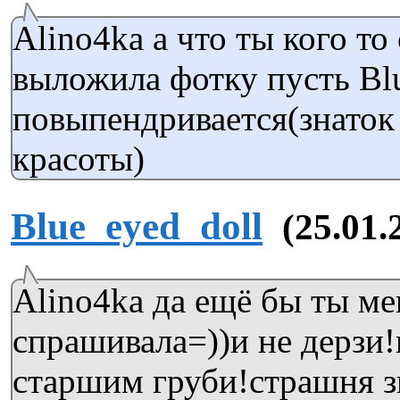
Alino4ka а что ты кого то 
выложила фотку пусть Blu
повыпендривается(знаток
красоты)
Blue_eyed_doll
(25.01.
Alino4ka да ещё бы ты ме
спрашивала=))и не дерзи
старшим груби!страшня з