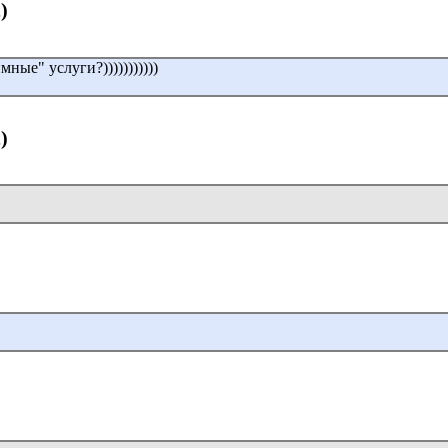
)
ные" услуги?)))))))))))
)