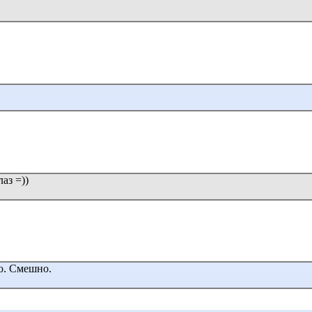
аз =))
о. Смешно.