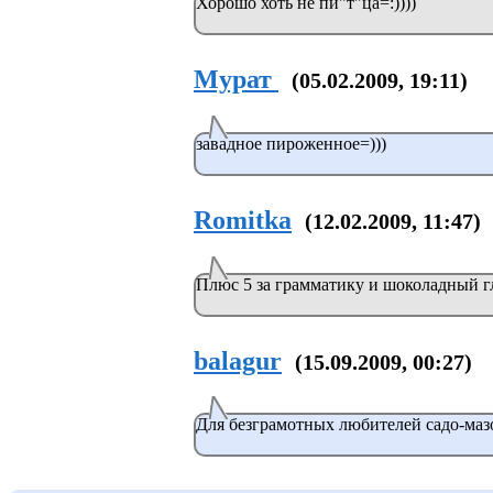
Хорошо хоть не пи"т"ца=:))))
Мурат
(05.02.2009, 19:11)
завадное пироженное=)))
Romitka
(12.02.2009, 11:47)
Плюс 5 за грамматику и шоколадный гл
balagur
(15.09.2009, 00:27)
Для безграмотных любителей садо-маз