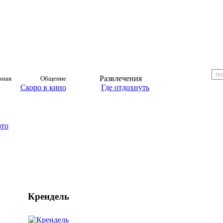
Развлечения
чная
Общение
Скоро в кино
Где отдохнуть
ото
Крендель