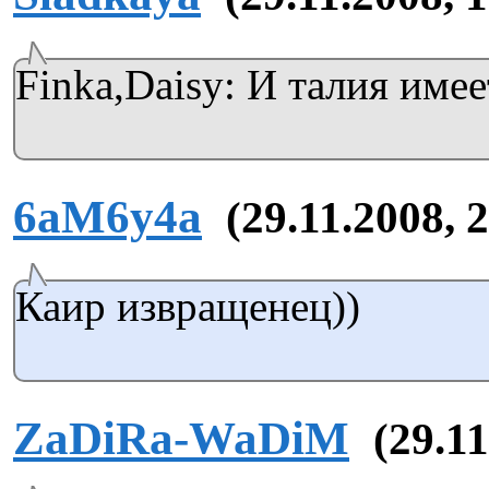
Finka,Daisy: И талия имеет
6aM6y4a
(29.11.2008, 
Каир извращенец))
ZaDiRa-WaDiM
(29.11