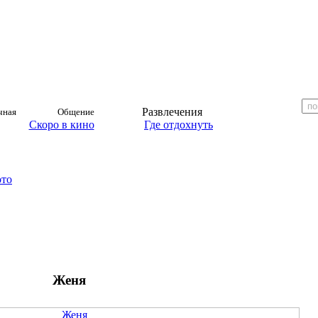
Развлечения
чная
Общение
Скоро в кино
Где отдохнуть
ото
Женя