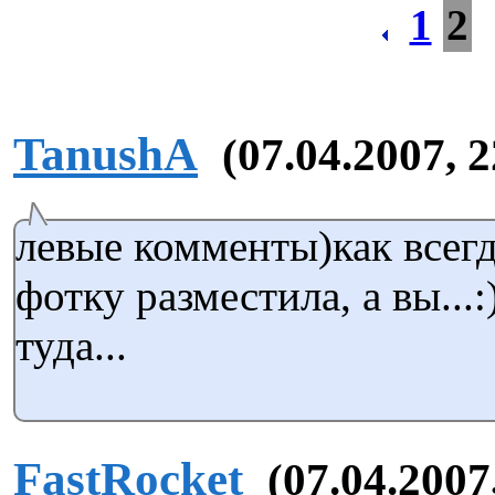
1
2
TanushA
(07.04.2007, 2
левые комменты)как вс
фотку разместила, а вы...:
туда...
FastRocket
(07.04.2007