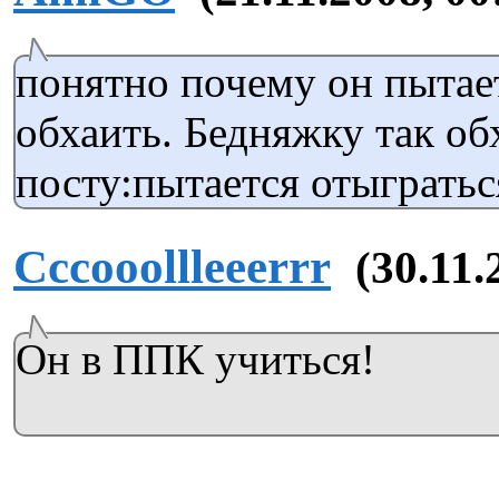
понятно почему он пытае
обхаить. Бедняжку так об
посту:пытается отыгратьс
Cccooollleeerrr
(30.11.
Он в ППК учиться!