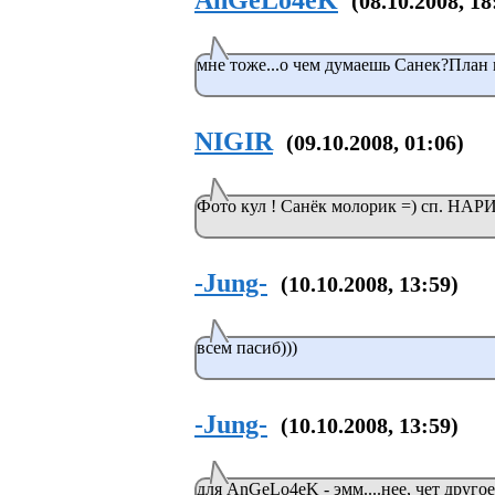
AnGeLo4eK
(08.10.2008, 18
мне тоже...о чем думаешь Санек?План 
NIGIR
(09.10.2008, 01:06)
Фото кул ! Санёк молорик =) сп. НАР
-Jung-
(10.10.2008, 13:59)
всем пасиб)))
-Jung-
(10.10.2008, 13:59)
для AnGeLo4eK - эмм....нее, чет другое