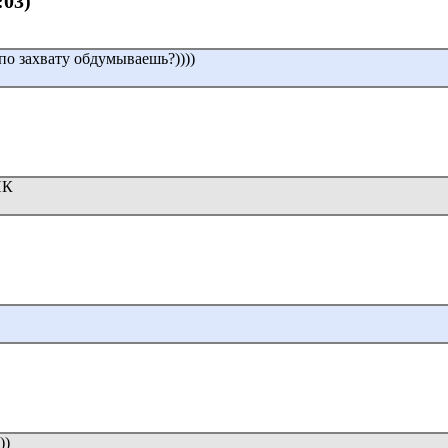
:03)
по захвату обдумываешь?))))
ИК
))