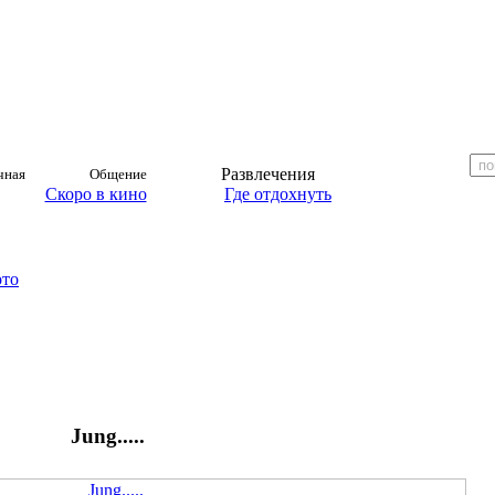
Развлечения
чная
Общение
Скоро в кино
Где отдохнуть
ото
Jung.....