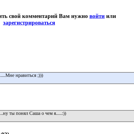
вить свой комментарий Вам нужно
войти
или
зарегистрироваться
....Мне нравиться ;)))
...ну ты понял Саша о чем я.....:))