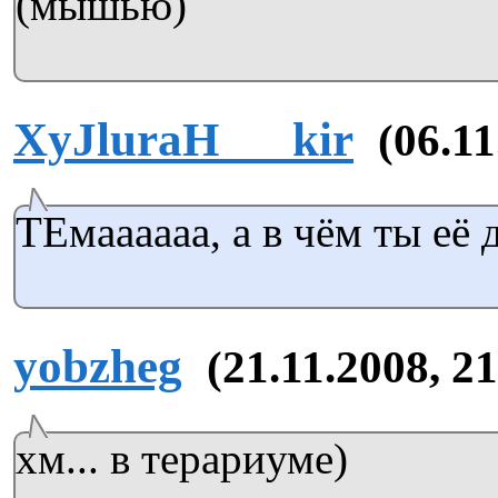
(мышью)
XyJluraH___kir
(06.11
ТЕмаааааа, а в чём ты её
yobzheg
(21.11.2008, 2
хм... в терариуме)