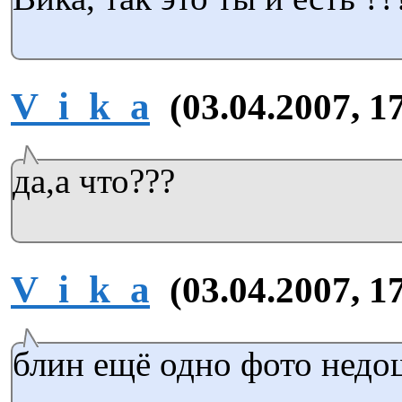
V_i_k_a
(03.04.2007, 1
да,а что???
V_i_k_a
(03.04.2007, 1
блин ещё одно фото недо