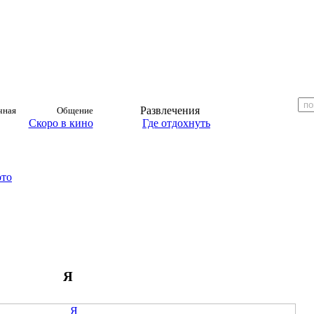
Развлечения
чная
Общение
Скоро в кино
Где отдохнуть
ото
Я