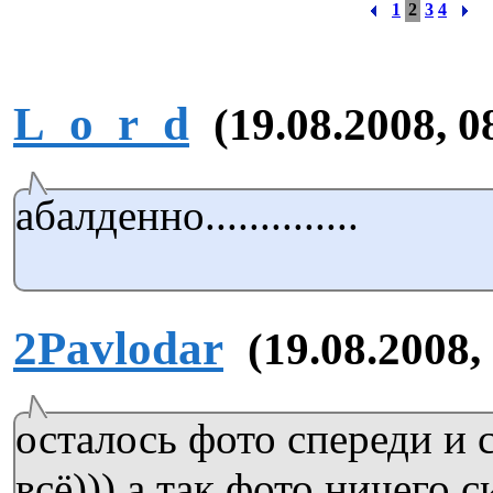
1
2
3
4
L_o_r_d
(19.08.2008, 0
абалденно..............
2Pavlodar
(19.08.2008,
осталось фото спереди и 
всё))) а так фото ничего 