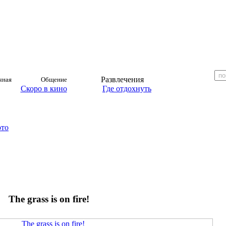
Развлечения
чная
Общение
Скоро в кино
Где отдохнуть
ото
The grass is on fire!