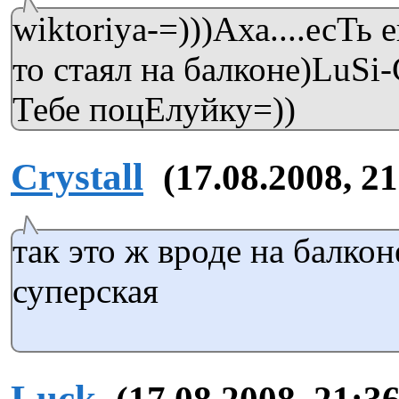
wiktoriya-=)))Аха....есТь
то стаял на балконе)LuSi-
Тебе поцЕлуйку=))
Crystall
(17.08.2008, 21
так это ж вроде на балкон
суперская
Luck