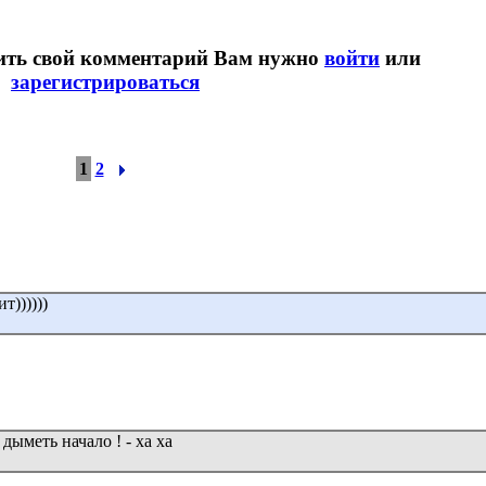
вить свой комментарий Вам нужно
войти
или
зарегистрироваться
1
2
т))))))
 дыметь начало ! - ха ха