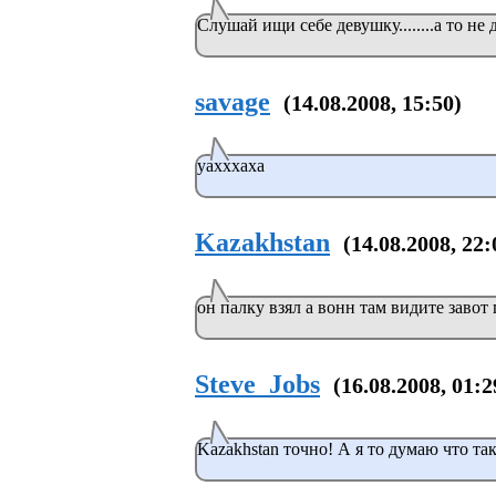
Слушай ищи себе девушку........а то не 
savage
(14.08.2008, 15:50)
уахххаха
Kazakhstan
(14.08.2008, 22:
он палку взял а вонн там видите завот 
Steve_Jobs
(16.08.2008, 01:2
Kazakhstan точно! А я то думаю что такое??