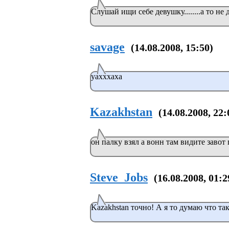
Слушай ищи себе девушку........а то не 
savage
(14.08.2008, 15:50)
уахххаха
Kazakhstan
(14.08.2008, 22:
он палку взял а вонн там видите завот 
Steve_Jobs
(16.08.2008, 01:2
Kazakhstan точно! А я то думаю что такое??