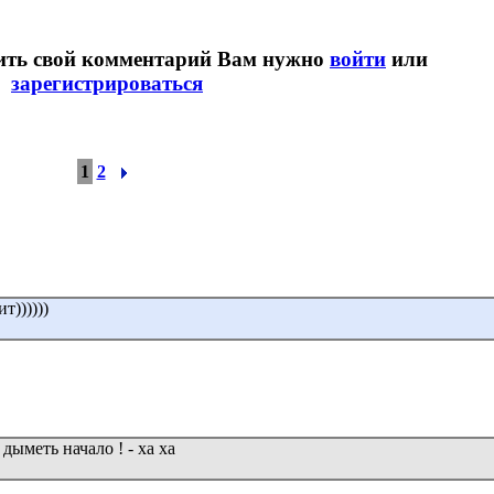
вить свой комментарий Вам нужно
войти
или
зарегистрироваться
1
2
т))))))
 дыметь начало ! - ха ха