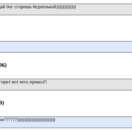
дай бог сгоришь бедненький)))))))))))))
06)
горит вот весь прикол!!
9)
????))))))))))))))))))))))))))