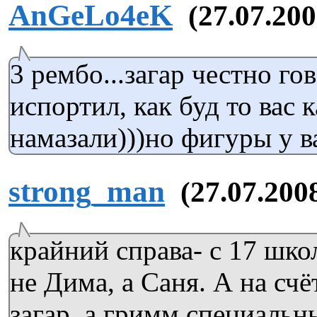
AnGeLo4eK
(27.07.200
3 рембо...загар честно го
испортил, как буд то вас
намазали)))но фигуры у в
strong_man
(27.07.200
крайний справа- с 17 школ
не Дима, а Саня. А на счё
загар, а гримм специальн