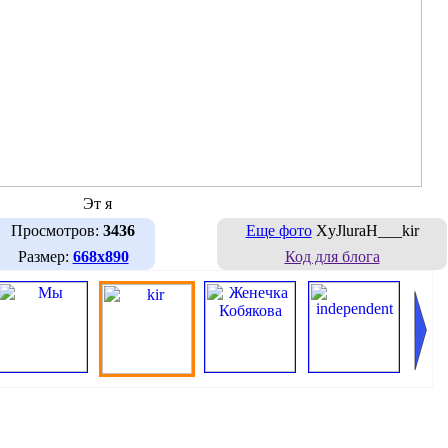
Эт я
Просмотров:
3436
Еще фото
XyJluraH___kir
Размер:
668х890
Код для блога