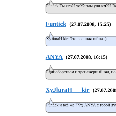
Funtick Ты кто?? тоЖе там учился??? R
Funtick
(27.07.2008, 15:25)
XyJluraH kir: Это военная тайна=)
ANYA
(27.07.2008, 16:15)
Единоборством и тренажерный зал, но 
XyJluraH___kir
(27.07.200
Funtick и всё же ???:) ANYA с тобой лу