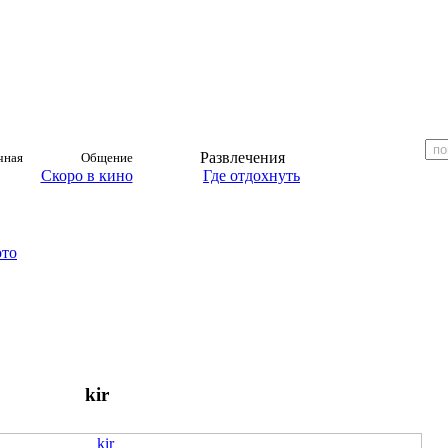
Развлечения
чная
Общение
Скоро в кино
Где отдохнуть
ото
kir