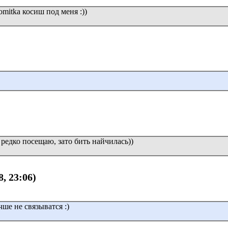
omitka косиш под меня :))
редко посещаю, зато бить найчилась))
8, 23:06)
чше не связыватся :)