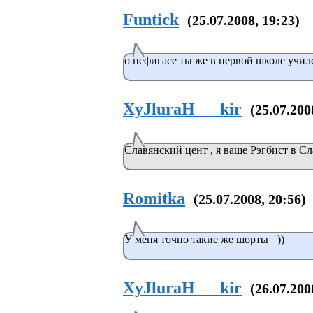
Funtick
(25.07.2008, 19:23)
о нефигасе ты же в первой школе учил
XyJluraH___kir
(25.07.200
Славянский цент , я ваще Рэгбист в С
Romitka
(25.07.2008, 20:56)
У меня точно такие же шорты =))
XyJluraH___kir
(26.07.200