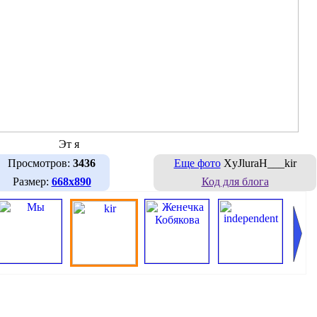
Эт я
Просмотров:
3436
Еще фото
XyJluraH___kir
Размер:
668х890
Код для блога