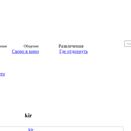
Развлечения
чная
Общение
Скоро в кино
Где отдохнуть
ото
kir