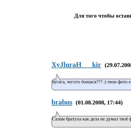
Для того чтобы оста
XyJluraH___kir
(29.07.200
бугага, чегото боишся??? :) твои фото е
brabus
(01.08.2008, 17:44)
Салам братуха как дела не думал твоё 