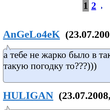
1
2
AnGeLo4eK
(23.07.200
а тебе не жарко было в та
такую погодку то???)))
HULIGAN
(23.07.2008