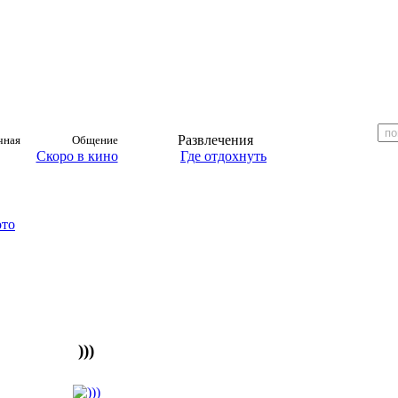
Развлечения
чная
Общение
Скоро в кино
Где отдохнуть
ото
)))