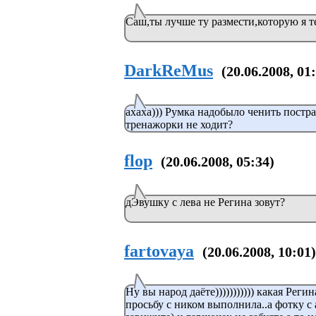
Саш,ты лучше ту размести,которую я те
DarkReMus
(20.06.2008, 01
ахаха))) Румка надобыло ченить постраш
тренажорки не ходит?
flop
(20.06.2008, 05:34)
дЭвушку с лева не Регина зовут?
fartovaya
(20.06.2008, 10:01)
Ну вы народ даёте))))))))))) какая Реги
просьбу с ником выполнила..а фотку с 