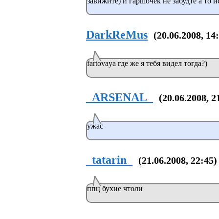
завижите) и гаршочек не забудте а то ис
DarkReMus
(20.06.2008, 14
fartovaya где же я тебя видел тогда?)
_ARSENAL_
(20.06.2008, 2
ужас
_tatarin_
(21.06.2008, 22:45)
ппц бухие чтоли