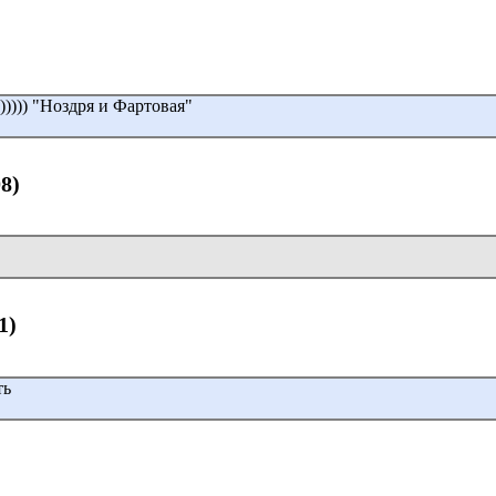
)))) "Ноздря и Фартовая"
08)
1)
ть