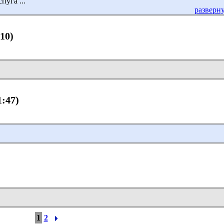
пуга ...
разверн
:10)
1:47)
1
2