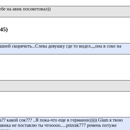
бе на авик посоветовал))
:45)
ней скорячить...Слева девушку где то видел.,,,она в соке на
на?? какой сок??? ..Я пока-что еще в германии))))) Glam я твою
авика не поставлю ты чтооооо.....prizrak777 ремень потуже