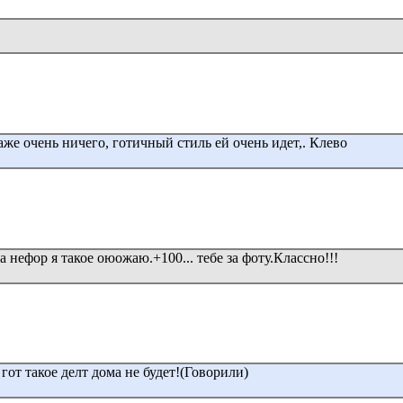
даже очень ничего, готичный стиль ей очень идет,. Клево
 нефор я такое оюожаю.+100... тебе за фоту.Классно!!!
гот такое делт дома не будет!(Говорили)