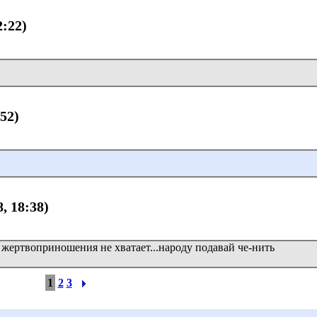
2:22)
:52)
8, 18:38)
ну жертвоприношения не хватает...народу подавай че-нить
1
2
3