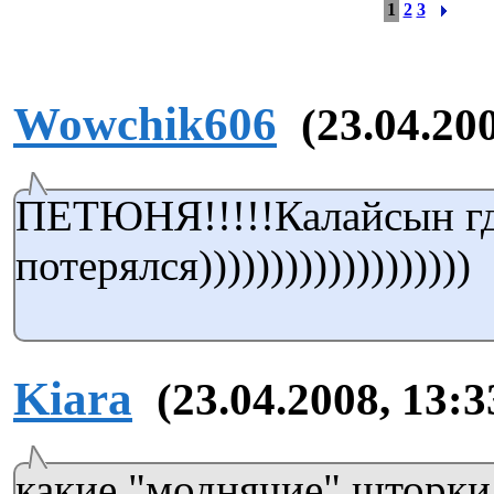
1
2
3
Wowchik606
(23.04.20
ПЕТЮНЯ!!!!!Калайсын г
потерялся)))))))))))))))))))
Kiara
(23.04.2008, 13:3
какие "моднячие" шторки!