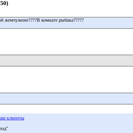
:50)
ой жемчужине????В комнате рыбака?????
ши клиенты
род"