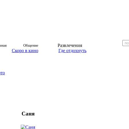
Развлечения
чная
Общение
Скоро в кино
Где отдохнуть
ото
Саня